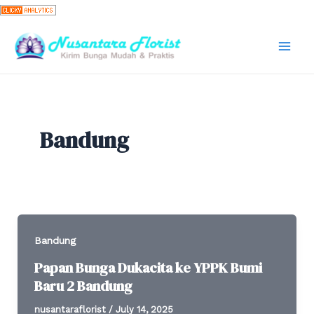
Skip
to
content
Mai
Men
Bandung
Bandung
Papan Bunga Dukacita ke YPPK Bumi
Baru 2 Bandung
nusantaraflorist
/
July 14, 2025