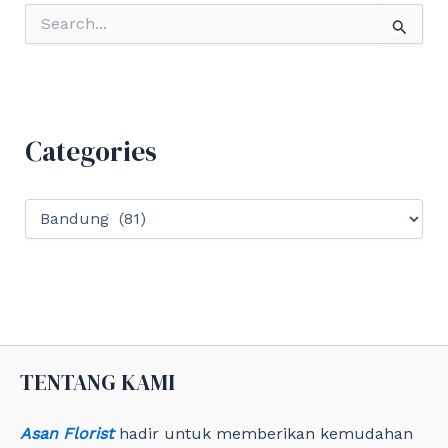
S
e
a
r
c
h
f
Categories
o
r
:
C
a
t
e
g
o
r
i
e
TENTANG KAMI
s
Asan Florist
hadir untuk memberikan kemudahan