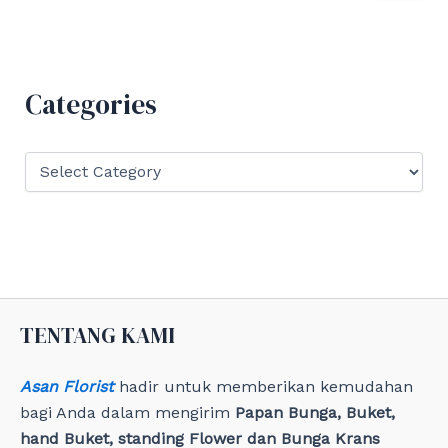
a
r
c
h
f
Categories
o
r
:
C
a
t
e
g
o
r
i
e
TENTANG KAMI
s
Asan Florist
hadir untuk memberikan kemudahan
bagi Anda dalam mengirim
Papan Bunga, Buket,
hand Buket, standing Flower dan Bunga Krans