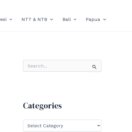
esi
NTT & NTB
Bali
Papua
S
e
a
r
c
h
f
Categories
o
r
:
C
a