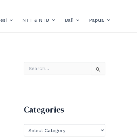
esi
NTT & NTB
Bali
Papua
S
e
a
r
c
h
f
Categories
o
r
:
C
a