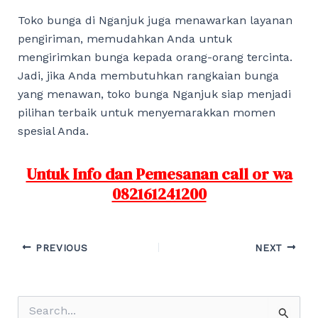
Toko bunga di Nganjuk juga menawarkan layanan
pengiriman, memudahkan Anda untuk
mengirimkan bunga kepada orang-orang tercinta.
Jadi, jika Anda membutuhkan rangkaian bunga
yang menawan, toko bunga Nganjuk siap menjadi
pilihan terbaik untuk menyemarakkan momen
spesial Anda.
Untuk Info dan Pemesanan call or wa
082161241200
Post
PREVIOUS
NEXT
navigation
S
e