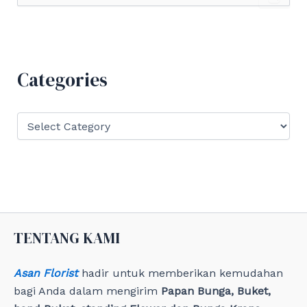
a
r
c
h
f
Categories
o
r
:
C
a
t
e
g
o
r
i
e
TENTANG KAMI
s
Asan Florist
hadir untuk memberikan kemudahan
bagi Anda dalam mengirim
Papan Bunga, Buket,