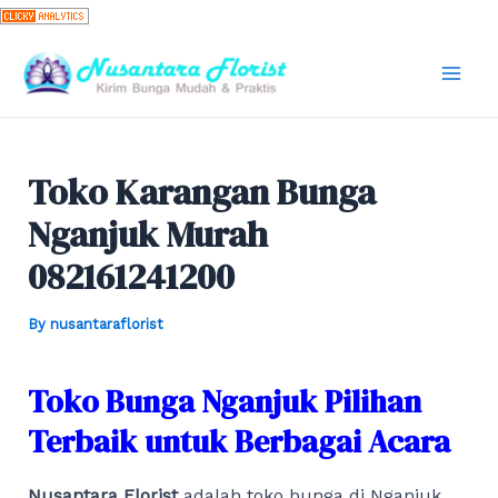
Skip
to
content
Mai
Men
Toko Karangan Bunga
Nganjuk Murah
082161241200
By
nusantaraflorist
Toko Bunga Nganjuk Pilihan
Terbaik untuk Berbagai Acara
Nusantara Florist
adalah toko bunga di Nganjuk