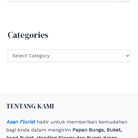
a
r
c
h
f
Categories
o
r
:
C
a
t
e
g
o
r
i
e
TENTANG KAMI
s
Asan Florist
hadir untuk memberikan kemudahan
bagi Anda dalam mengirim
Papan Bunga, Buket,
hand Buket, standing Flower dan Bunga Krans