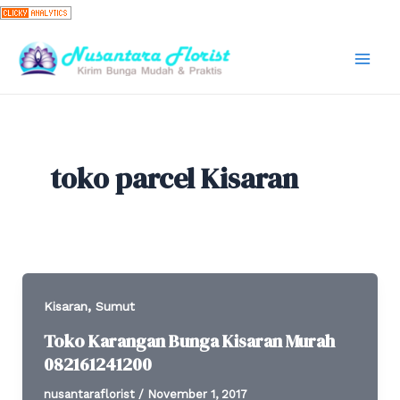
Skip
to
content
Mai
Men
toko parcel Kisaran
,
Kisaran
Sumut
Toko Karangan Bunga Kisaran Murah
082161241200
nusantaraflorist
/
November 1, 2017