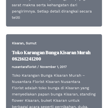
sarat makna serta kehangatan dari
pengirimnya. Setiap detail dirangkai secara
teliti
,
Kisaran
Sumut
Toko Karangan Bunga Kisaran Murah
082161241200
nusantaraflorist
/
November 1, 2017
Toko Karangan Bunga Kisaran Murah –
Nusantara Florist Kisaran Nusantara
Florist adalah toko bunga di Kisaran yang
menyediakan papan bunga Kisaran, standing
flower Kisaran, buket Kisaran untuk
berbagai acara seperti pernikahan, duka,