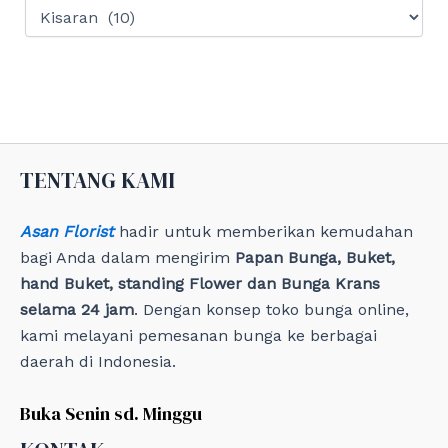
C
a
t
e
g
o
r
i
e
TENTANG KAMI
s
Asan Florist
hadir untuk memberikan kemudahan
bagi Anda dalam mengirim
Papan Bunga, Buket,
hand Buket, standing Flower dan Bunga Krans
selama 24 jam
. Dengan konsep toko bunga online,
kami melayani pemesanan bunga ke berbagai
daerah di Indonesia.
Buka Senin sd. Minggu