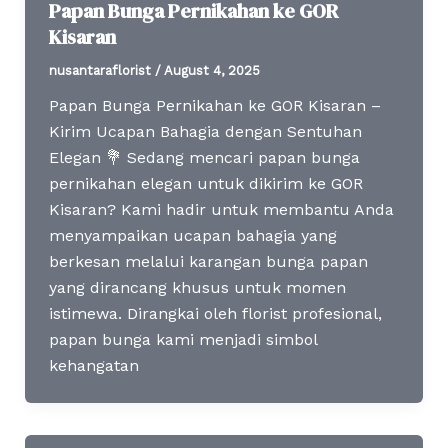
Papan Bunga Pernikahan ke GOR
Kisaran
nusantaraflorist
/
August 4, 2025
Papan Bunga Pernikahan ke GOR Kisaran –
Kirim Ucapan Bahagia dengan Sentuhan
Elegan 💐 Sedang mencari papan bunga
pernikahan elegan untuk dikirim ke GOR
Kisaran? Kami hadir untuk membantu Anda
menyampaikan ucapan bahagia yang
berkesan melalui karangan bunga papan
yang dirancang khusus untuk momen
istimewa. Dirangkai oleh florist profesional,
papan bunga kami menjadi simbol
kehangatan