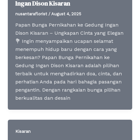
Ingan Dison Kisaran
nusantaraflorist
/
August 4, 2025
Papan Bunga Pernikahan ke Gedung Ingan
Dison Kisaran – Ungkapan Cinta yang Elegan
💐 Ingin menyampaikan ucapan selamat
menempuh hidup baru dengan cara yang
berkesan? Papan Bunga Pernikahan ke
Gedung Ingan Dison Kisaran adalah pilihan
terbaik untuk menghadirkan doa, cinta, dan
perhatian Anda pada hari bahagia pasangan
pengantin. Dengan rangkaian bunga pilihan
berkualitas dan desain
Kisaran