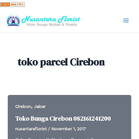
Skip
to
content
Mai
Men
toko parcel Cirebon
,
Cirebon
Jabar
Toko Bunga Cirebon 082161241200
nusantaraflorist
/
November 1, 2017