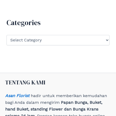
r
c
h
f
Categories
o
r
:
C
a
t
e
g
o
r
i
e
TENTANG KAMI
s
Asan Florist
hadir untuk memberikan kemudahan
bagi Anda dalam mengirim
Papan Bunga, Buket,
hand Buket, standing Flower dan Bunga Krans
selama 24 jam
. Dengan konsep toko bunga online,