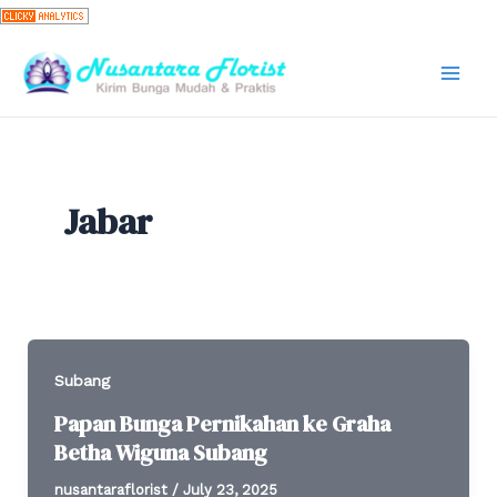
Skip
to
content
Mai
Men
Jabar
Subang
Papan Bunga Pernikahan ke Graha
Betha Wiguna Subang
nusantaraflorist
/
July 23, 2025