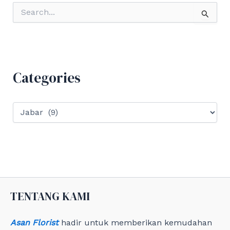
S
e
a
r
c
h
f
Categories
o
r
:
C
a
t
e
g
o
r
i
e
TENTANG KAMI
s
Asan Florist
hadir untuk memberikan kemudahan