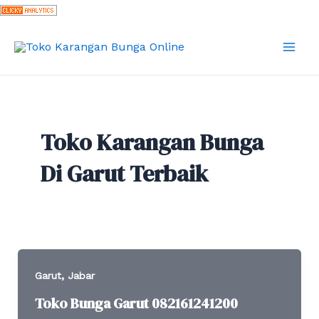
Skip
to
content
Mai
Men
Toko Karangan Bunga
Di Garut Terbaik
,
Garut
Jabar
Toko Bunga Garut 082161241200