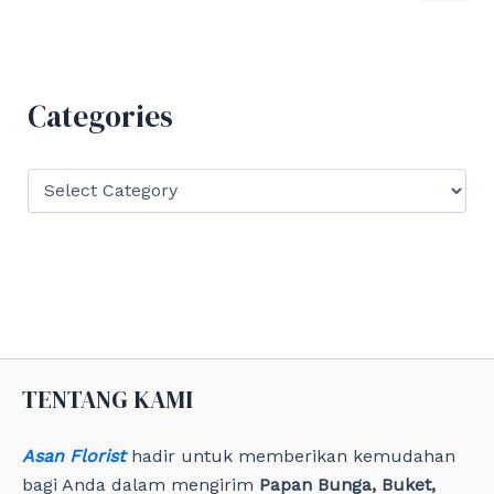
a
r
c
h
f
Categories
o
r
:
C
a
t
e
g
o
r
i
e
s
TENTANG KAMI
Asan Florist
hadir untuk memberikan kemudahan
bagi Anda dalam mengirim
Papan Bunga, Buket,