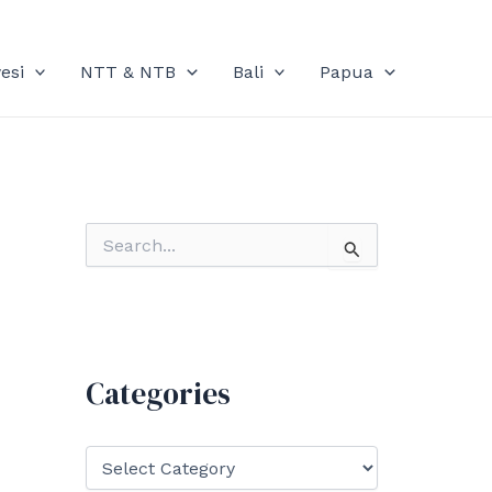
esi
NTT & NTB
Bali
Papua
S
e
a
r
c
h
f
Categories
o
r
:
C
a