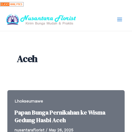
Skip
to
content
Mai
Men
Aceh
Lhokseumawe
Papan Bunga Pernikahan ke Wisma
Gedung Hasbi Aceh
nusantaraflorist
/
May 26, 2025