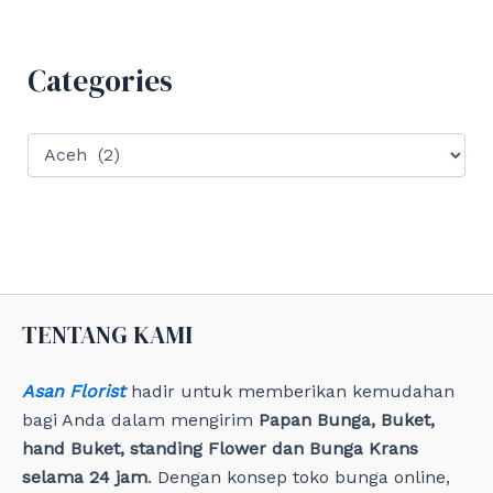
c
h
f
Categories
o
r
:
C
a
t
e
g
o
r
i
e
TENTANG KAMI
s
Asan Florist
hadir untuk memberikan kemudahan
bagi Anda dalam mengirim
Papan Bunga, Buket,
hand Buket, standing Flower dan Bunga Krans
selama 24 jam
. Dengan konsep toko bunga online,