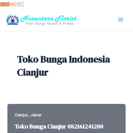
Skip
to
content
Mai
Men
Toko Bunga Indonesia
Cianjur
,
Cianjur
Jabar
Toko Bunga Cianjur 082161241200