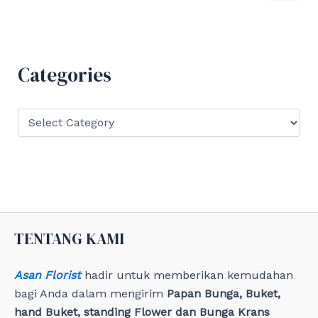
a
r
c
h
f
Categories
o
r
:
C
a
t
e
g
o
r
i
e
TENTANG KAMI
s
Asan Florist
hadir untuk memberikan kemudahan
bagi Anda dalam mengirim
Papan Bunga, Buket,
hand Buket, standing Flower dan Bunga Krans