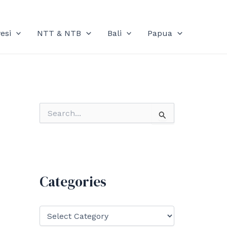
esi
NTT & NTB
Bali
Papua
S
e
a
r
c
h
f
Categories
o
r
:
C
a