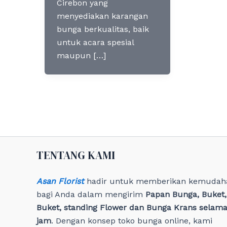
Cirebon yang
menyediakan karangan
bunga berkualitas, baik
untuk acara spesial
maupun […]
TENTANG KAMI
Asan Florist
hadir untuk memberikan kemudah
bagi Anda dalam mengirim
Papan Bunga, Buket
Buket, standing Flower dan Bunga Krans selama
jam
. Dengan konsep toko bunga online, kami