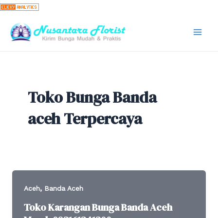
Skip
to
content
Mai
Men
Toko Bunga Banda
aceh Terpercaya
,
Aceh
Banda Aceh
Toko Karangan Bunga Banda Aceh