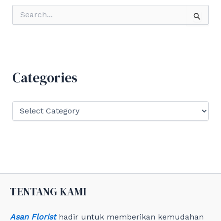
S
e
a
r
c
h
f
Categories
o
r
:
C
a
t
e
g
o
r
i
e
TENTANG KAMI
s
Asan Florist
hadir untuk memberikan kemudahan