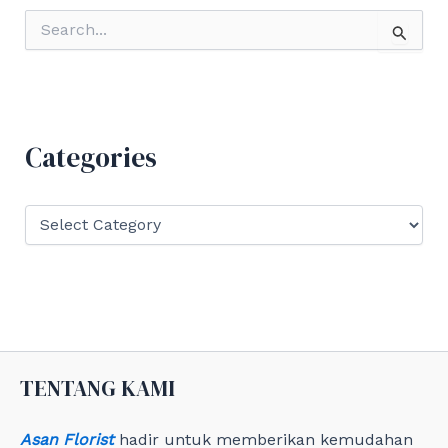
S
e
a
r
c
h
f
Categories
o
r
:
C
a
t
e
g
o
r
i
e
TENTANG KAMI
s
Asan Florist
hadir untuk memberikan kemudahan