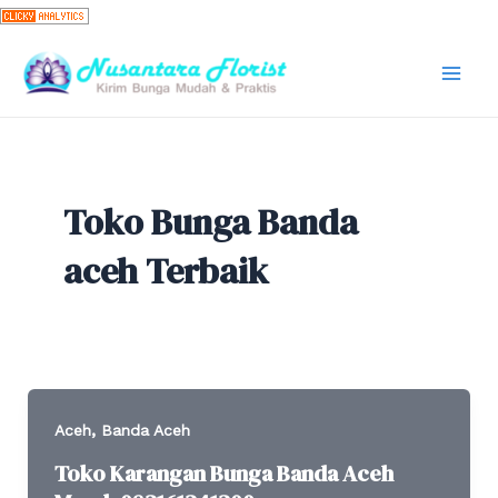
Skip
to
content
Mai
Men
Toko Bunga Banda
aceh Terbaik
,
Aceh
Banda Aceh
Toko Karangan Bunga Banda Aceh