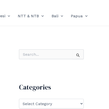
esi
NTT & NTB
Bali
Papua
S
e
a
r
c
h
f
Categories
o
r
:
C
a