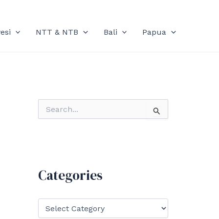
esi
NTT & NTB
Bali
Papua
S
e
a
r
c
h
f
Categories
o
r
:
C
a