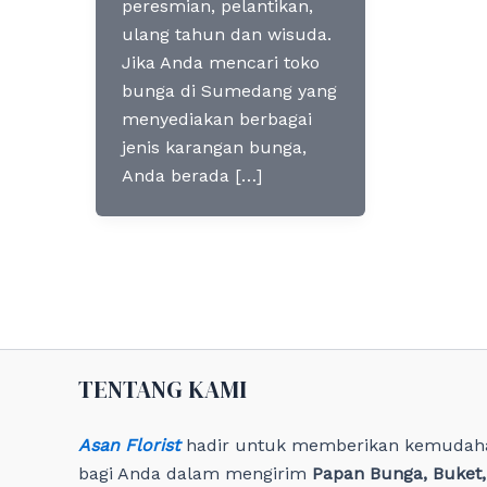
peresmian, pelantikan,
ulang tahun dan wisuda.
Jika Anda mencari toko
bunga di Sumedang yang
menyediakan berbagai
jenis karangan bunga,
Anda berada […]
TENTANG KAMI
Asan Florist
hadir untuk memberikan kemudah
bagi Anda dalam mengirim
Papan Bunga, Buket