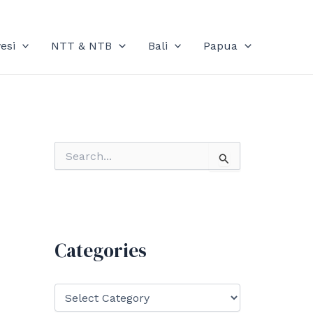
esi
NTT & NTB
Bali
Papua
S
e
a
r
c
h
f
Categories
o
r
:
C
a