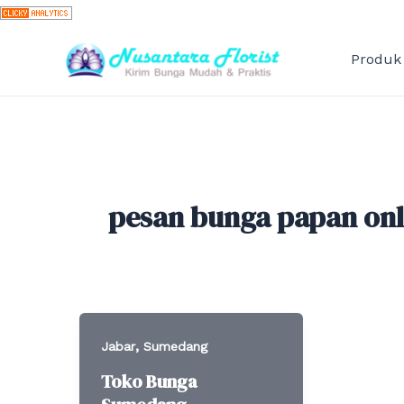
Skip
to
content
Produk
pesan bunga papan on
,
Jabar
Sumedang
Toko Bunga