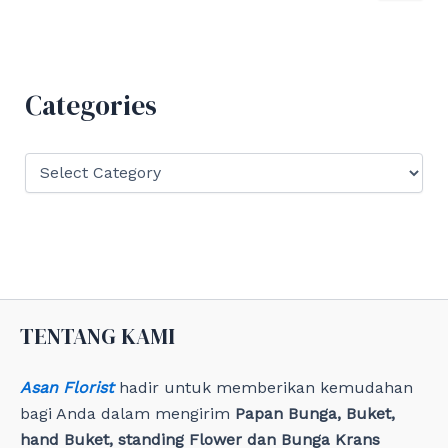
a
r
c
h
f
Categories
o
r
:
C
a
t
e
g
o
r
i
e
TENTANG KAMI
s
Asan Florist
hadir untuk memberikan kemudahan
bagi Anda dalam mengirim
Papan Bunga, Buket,
hand Buket, standing Flower dan Bunga Krans