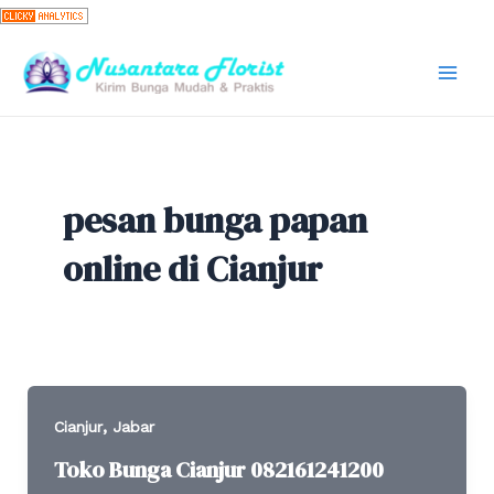
Skip
to
content
Mai
Men
pesan bunga papan
online di Cianjur
,
Cianjur
Jabar
Toko Bunga Cianjur 082161241200