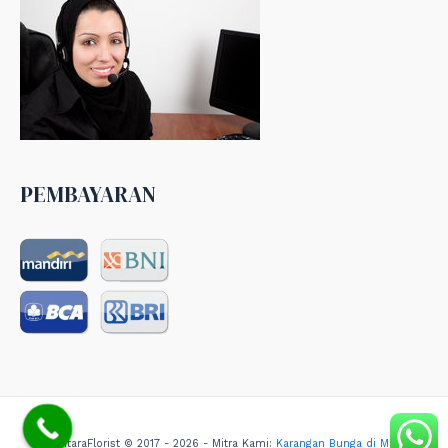
PEMBAYARAN
NusantaraFlorist © 2017 - 2026 - Mitra Kami:
Karangan Bunga di Medan