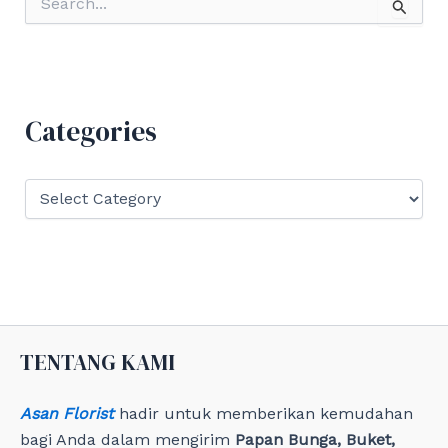
e
a
r
c
h
f
Categories
o
r
:
C
a
t
e
g
o
r
i
e
TENTANG KAMI
s
Asan Florist
hadir untuk memberikan kemudahan
bagi Anda dalam mengirim
Papan Bunga, Buket,