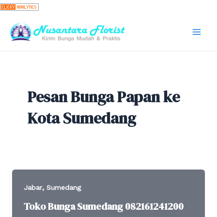
Skip
to
content
Mai
Men
Pesan Bunga Papan ke
Kota Sumedang
,
Jabar
Sumedang
Toko Bunga Sumedang 082161241200