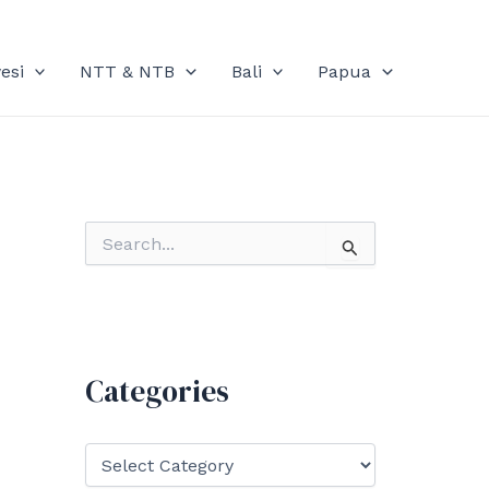
esi
NTT & NTB
Bali
Papua
S
e
a
r
c
h
f
Categories
o
r
:
C
a