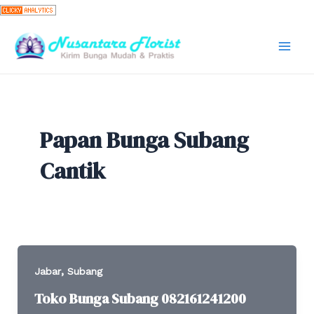
Skip
to
content
Mai
Men
Papan Bunga Subang
Cantik
,
Jabar
Subang
Toko Bunga Subang 082161241200