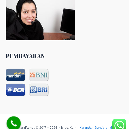
PEMBAYARAN
NusantaraFlorist © 2017 - 2026 - Mitra Kami:
Karangan Bunga di Medan