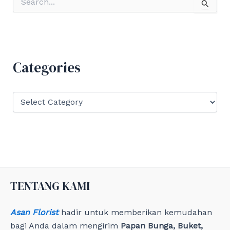
e
a
r
c
h
f
Categories
o
r
:
C
a
t
e
g
o
r
i
e
TENTANG KAMI
s
Asan Florist
hadir untuk memberikan kemudahan
bagi Anda dalam mengirim
Papan Bunga, Buket,