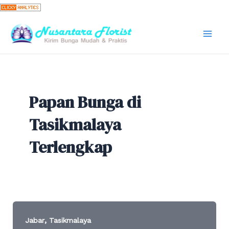
Skip
to
content
Mai
Men
Papan Bunga di
Tasikmalaya
Terlengkap
,
Jabar
Tasikmalaya