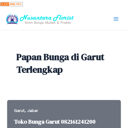
Skip
to
content
Mai
Men
Papan Bunga di Garut
Terlengkap
,
Garut
Jabar
Toko Bunga Garut 082161241200