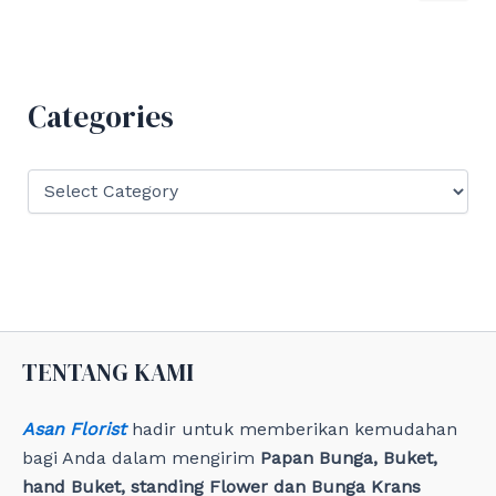
a
r
c
h
f
Categories
o
r
:
C
a
t
e
g
o
r
i
e
TENTANG KAMI
s
Asan Florist
hadir untuk memberikan kemudahan
bagi Anda dalam mengirim
Papan Bunga, Buket,
hand Buket, standing Flower dan Bunga Krans