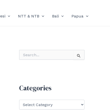
esi
NTT & NTB
Bali
Papua
S
e
a
r
c
h
f
Categories
o
r
:
C
a