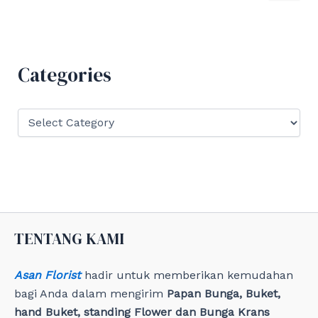
a
r
c
h
f
Categories
o
r
:
C
a
t
e
g
o
r
i
e
TENTANG KAMI
s
Asan Florist
hadir untuk memberikan kemudahan
bagi Anda dalam mengirim
Papan Bunga, Buket,
hand Buket, standing Flower dan Bunga Krans