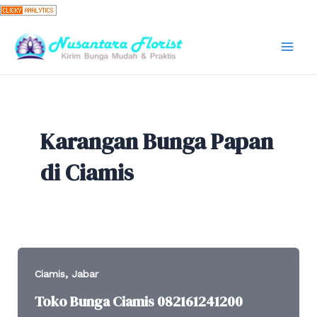
Skip
to
content
Mai
Men
Karangan Bunga Papan
di Ciamis
,
Ciamis
Jabar
Toko Bunga Ciamis 082161241200