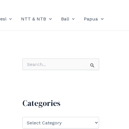
esi
NTT & NTB
Bali
Papua
S
e
a
r
c
h
f
Categories
o
r
:
C
a