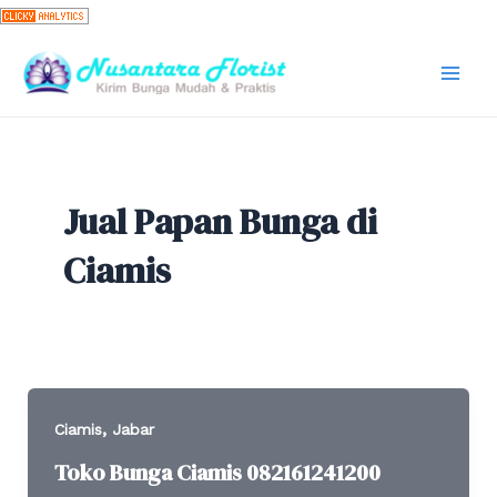
Skip
to
content
Mai
Men
Jual Papan Bunga di
Ciamis
,
Ciamis
Jabar
Toko Bunga Ciamis 082161241200