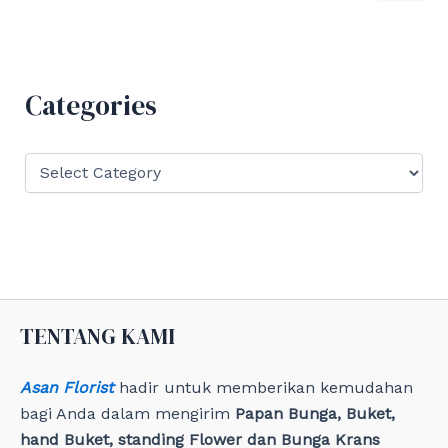
a
r
c
h
f
Categories
o
r
:
C
a
t
e
g
o
r
i
e
TENTANG KAMI
s
Asan Florist
hadir untuk memberikan kemudahan
bagi Anda dalam mengirim
Papan Bunga, Buket,
hand Buket, standing Flower dan Bunga Krans