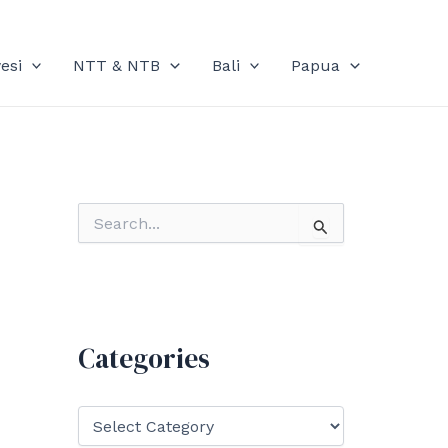
esi
NTT & NTB
Bali
Papua
S
e
a
r
c
h
f
Categories
o
r
:
C
a