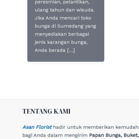
peresmian, pelantikan,
ulang tahun dan wisuda.
Jika Anda mencari toko
bunga di Sumedang yang
menyediakan berbagai
jenis karangan bunga,
Anda berada […]
TENTANG KAMI
Asan Florist
hadir untuk memberikan kemudah
bagi Anda dalam mengirim
Papan Bunga, Buket