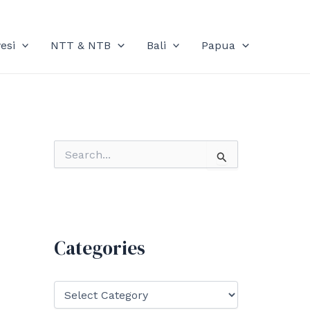
esi
NTT & NTB
Bali
Papua
S
e
a
r
c
h
f
Categories
o
r
:
C
a