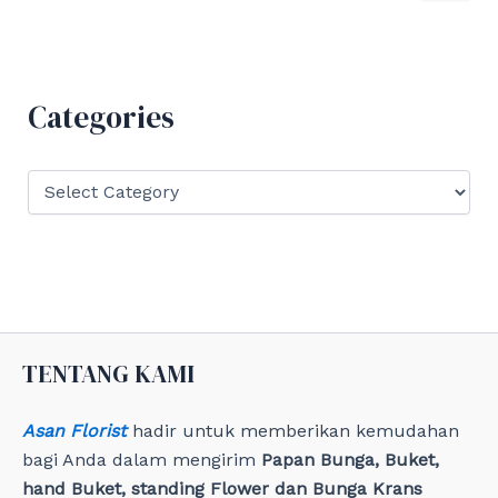
a
r
c
h
f
Categories
o
r
:
C
a
t
e
g
o
r
i
e
TENTANG KAMI
s
Asan Florist
hadir untuk memberikan kemudahan
bagi Anda dalam mengirim
Papan Bunga, Buket,
hand Buket, standing Flower dan Bunga Krans