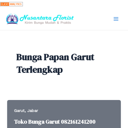
Skip
to
content
Mai
Men
Bunga Papan Garut
Terlengkap
,
Garut
Jabar
Toko Bunga Garut 082161241200