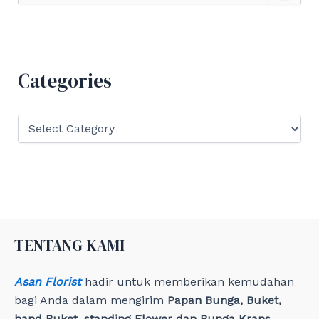
a
r
c
h
f
Categories
o
r
:
C
a
t
e
g
o
r
i
e
TENTANG KAMI
s
Asan Florist
hadir untuk memberikan kemudahan
bagi Anda dalam mengirim
Papan Bunga, Buket,
hand Buket, standing Flower dan Bunga Krans