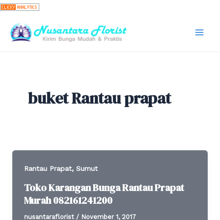
Skip
to
content
Mai
Men
buket Rantau prapat
,
Rantau Prapat
Sumut
Toko Karangan Bunga Rantau Prapat
Murah 082161241200
nusantaraflorist
/
November 1, 2017