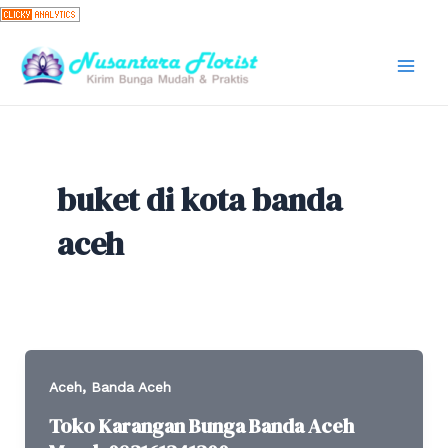
Skip
to
content
Mai
Men
buket di kota banda
aceh
,
Aceh
Banda Aceh
Toko Karangan Bunga Banda Aceh