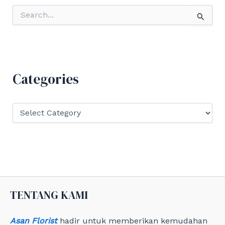
S
e
a
r
c
h
f
Categories
o
r
:
C
a
t
e
g
o
r
i
e
TENTANG KAMI
s
Asan Florist
hadir untuk memberikan kemudahan