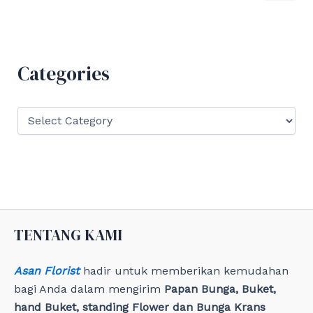
a
r
c
h
f
Categories
o
r
:
C
a
t
e
g
o
r
i
e
TENTANG KAMI
s
Asan Florist
hadir untuk memberikan kemudahan
bagi Anda dalam mengirim
Papan Bunga, Buket,
hand Buket, standing Flower dan Bunga Krans