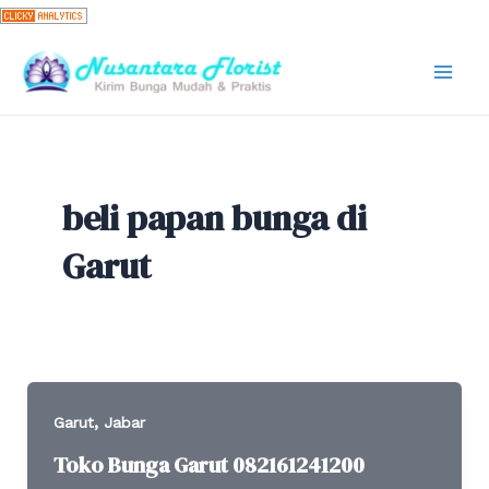
Skip
to
content
Mai
Men
beli papan bunga di
Garut
,
Garut
Jabar
Toko Bunga Garut 082161241200