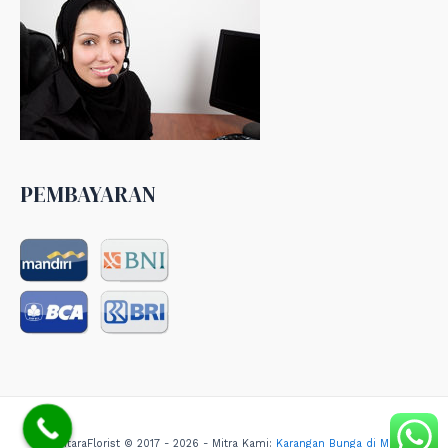
PEMBAYARAN
NusantaraFlorist © 2017 - 2026 - Mitra Kami:
Karangan Bunga di Medan