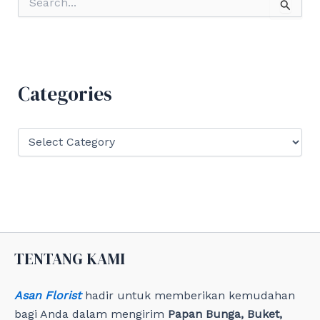
e
a
r
c
h
f
Categories
o
r
:
C
a
t
e
g
o
r
i
e
TENTANG KAMI
s
Asan Florist
hadir untuk memberikan kemudahan
bagi Anda dalam mengirim
Papan Bunga, Buket,