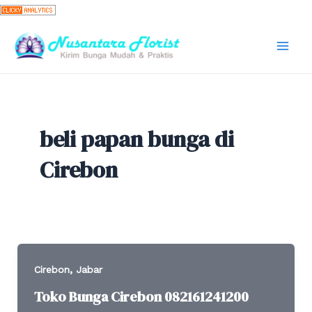
Skip
to
content
Mai
Men
beli papan bunga di
Cirebon
,
Cirebon
Jabar
Toko Bunga Cirebon 082161241200