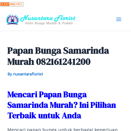
Skip
to
content
Mai
Men
Papan Bunga Samarinda
Murah 082161241200
By
nusantaraflorist
Mencari Papan Bunga
Samarinda Murah? Ini Pilihan
Terbaik untuk Anda
Mencari papan bunga untuk berbagai keperluan