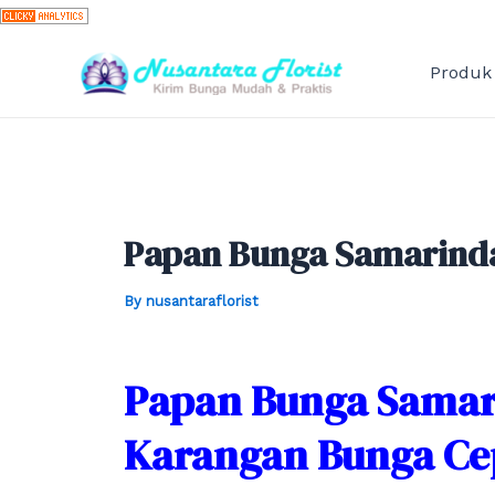
Skip
to
content
Produk
Papan Bunga Samarinda
By
nusantaraflorist
Papan Bunga Samari
Karangan Bunga Cep