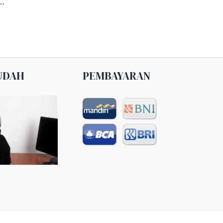
nga Samarinda 082161241200
UDAH
PEMBAYARAN