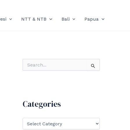
esi
NTT & NTB
Bali
Papua
S
e
a
r
c
h
f
Categories
o
r
:
C
a