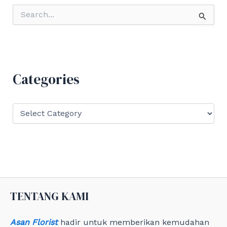
S
e
a
r
c
h
f
Categories
o
r
:
C
a
t
e
g
o
r
i
e
TENTANG KAMI
s
Asan Florist
hadir untuk memberikan kemudahan