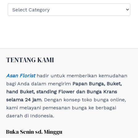
:
C
a
t
e
g
o
r
i
e
TENTANG KAMI
s
Asan Florist
hadir untuk memberikan kemudahan
bagi Anda dalam mengirim
Papan Bunga, Buket,
hand Buket, standing Flower dan Bunga Krans
selama 24 jam
. Dengan konsep toko bunga online,
kami melayani pemesanan bunga ke berbagai
daerah di Indonesia.
Buka Senin sd. Minggu