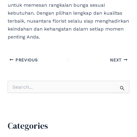
untuk memesan rangkaian bunga sesuai
kebutuhan. Dengan pilihan lengkap dan kualitas
terbaik, nusantara florist selalu siap menghadirkan
keindahan dan kehangatan dalam setiap momen
penting Anda.
Post
PREVIOUS
NEXT
navigation
S
e
a
r
c
h
f
Categories
o
r