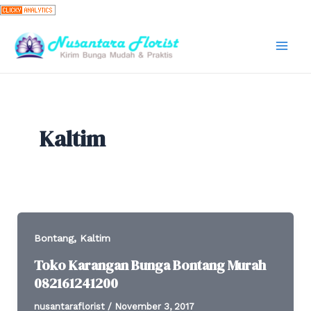
Skip
to
content
Mai
Men
Kaltim
,
Bontang
Kaltim
Toko Karangan Bunga Bontang Murah
082161241200
nusantaraflorist
/
November 3, 2017