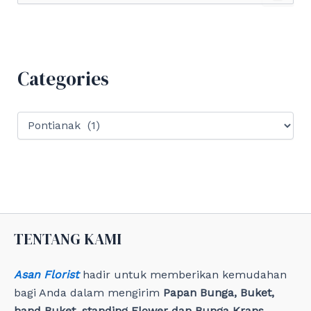
a
r
c
h
f
Categories
o
r
:
C
a
t
e
g
o
r
i
e
TENTANG KAMI
s
Asan Florist
hadir untuk memberikan kemudahan
bagi Anda dalam mengirim
Papan Bunga, Buket,
hand Buket, standing Flower dan Bunga Krans