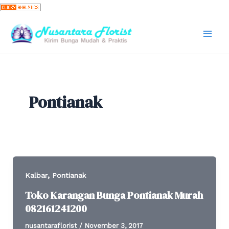
Skip
to
content
Mai
Men
Pontianak
,
Kalbar
Pontianak
Toko Karangan Bunga Pontianak Murah
082161241200
nusantaraflorist
/
November 3, 2017