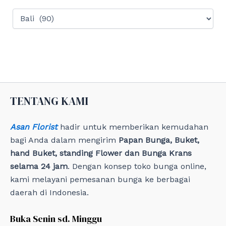
:
C
a
t
e
g
o
r
i
e
TENTANG KAMI
s
Asan Florist
hadir untuk memberikan kemudahan
bagi Anda dalam mengirim
Papan Bunga, Buket,
hand Buket, standing Flower dan Bunga Krans
selama 24 jam
. Dengan konsep toko bunga online,
kami melayani pemesanan bunga ke berbagai
daerah di Indonesia.
Buka Senin sd. Minggu