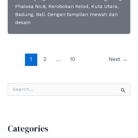
Phalosa No.8, Kerobokan Kelod, Kuta Utara,
Badung, Bali. Dengan tampilan mewah dan
desain
Post
1
2
…
10
Next
→
pagination
S
e
a
r
c
h
f
Categories
o
r