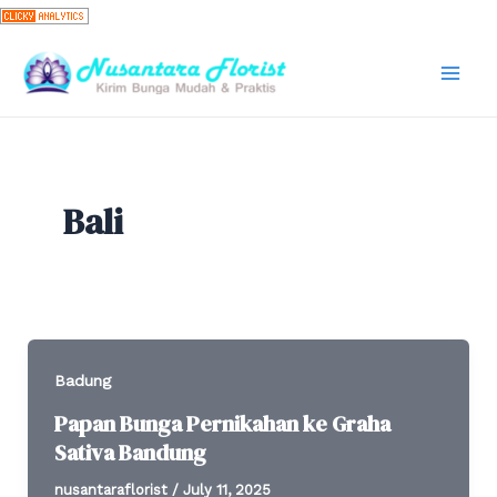
Skip
to
content
Mai
Men
Bali
Badung
Papan Bunga Pernikahan ke Graha
Sativa Bandung
nusantaraflorist
/
July 11, 2025