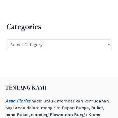
a
r
c
h
f
Categories
o
r
:
C
a
t
e
g
o
r
i
e
TENTANG KAMI
s
Asan Florist
hadir untuk memberikan kemudahan
bagi Anda dalam mengirim
Papan Bunga, Buket,
hand Buket, standing Flower dan Bunga Krans