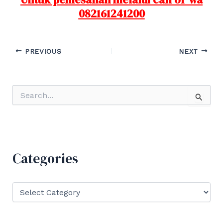
082161241200
Post
PREVIOUS
NEXT
navigation
S
e
a
r
c
h
f
Categories
o
r
:
C
a
t
e