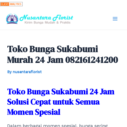
Skip
to
content
Mai
Men
Toko Bunga Sukabumi
Murah 24 Jam 082161241200
By
nusantaraflorist
Toko Bunga Sukabumi 24 Jam
Solusi Cepat untuk Semua
Momen Spesial
Dalam berbagai momen spesial, bunga sering