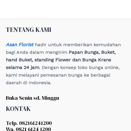
g
o
r
i
e
TENTANG KAMI
s
Asan Florist
hadir untuk memberikan kemudahan
bagi Anda dalam mengirim
Papan Bunga, Buket,
hand Buket, standing Flower dan Bunga Krans
selama 24 jam
. Dengan konsep toko bunga online,
kami melayani pemesanan bunga ke berbagai
daerah di Indonesia.
Buka Senin sd. Minggu
KONTAK
Telp. 082161241200
Wa. 0821 6124 1200