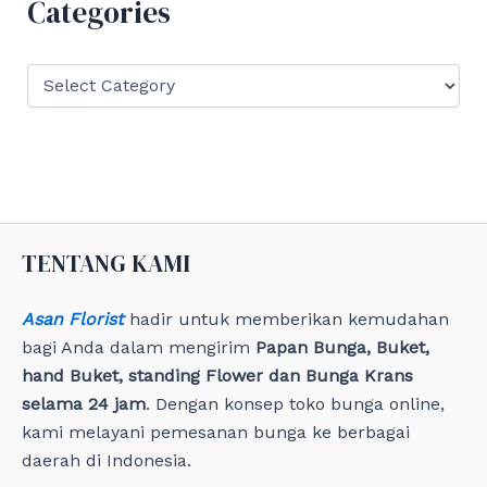
Categories
o
r
:
C
a
t
e
g
o
r
i
e
TENTANG KAMI
s
Asan Florist
hadir untuk memberikan kemudahan
bagi Anda dalam mengirim
Papan Bunga, Buket,
hand Buket, standing Flower dan Bunga Krans
selama 24 jam
. Dengan konsep toko bunga online,
kami melayani pemesanan bunga ke berbagai
daerah di Indonesia.