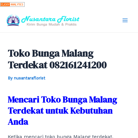
Skip
to
content
Mai
Men
Toko Bunga Malang
Terdekat 082161241200
By
nusantaraflorist
Mencari Toko Bunga Malang
Terdekat untuk Kebutuhan
Anda
Ketika mencari toko bunga Malang terdekat,