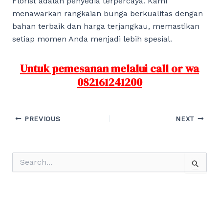
Florist adalah penyedia terpercaya. Kami
menawarkan rangkaian bunga berkualitas dengan
bahan terbaik dan harga terjangkau, memastikan
setiap momen Anda menjadi lebih spesial.
Untuk pemesanan melalui call or wa
082161241200
Post
PREVIOUS
NEXT
navigation
S
e
a
r
c
h
f