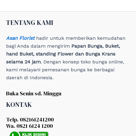
o
r
i
e
TENTANG KAMI
s
Asan Florist
hadir untuk memberikan kemudahan
bagi Anda dalam mengirim
Papan Bunga, Buket,
hand Buket, standing Flower dan Bunga Krans
selama 24 jam
. Dengan konsep toko bunga online,
kami melayani pemesanan bunga ke berbagai
daerah di Indonesia.
Buka Senin sd. Minggu
KONTAK
Telp. 082161241200
Wa. 0821 6124 1200