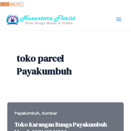
Skip
to
content
Mai
Men
toko parcel
Payakumbuh
,
Payakumbuh
Sumbar
Toko Karangan Bunga Payakumbuh