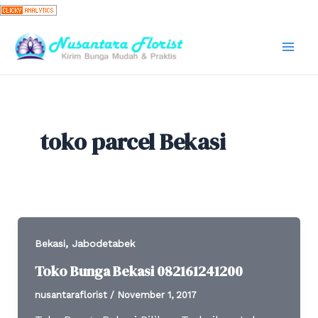
Skip
to
content
Mai
Men
toko parcel Bekasi
,
Bekasi
Jabodetabek
Toko Bunga Bekasi 082161241200
nusantaraflorist
/
November 1, 2017