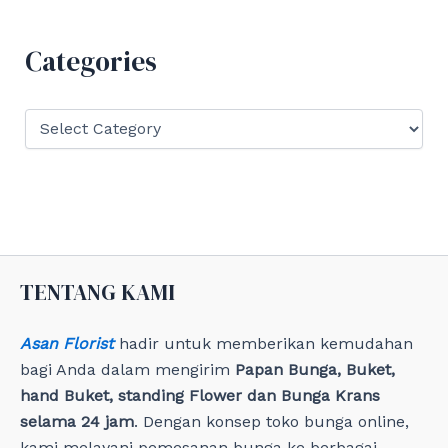
c
h
f
Categories
o
r
:
C
a
t
e
g
o
r
i
e
TENTANG KAMI
s
Asan Florist
hadir untuk memberikan kemudahan
bagi Anda dalam mengirim
Papan Bunga, Buket,
hand Buket, standing Flower dan Bunga Krans
selama 24 jam
. Dengan konsep toko bunga online,
kami melayani pemesanan bunga ke berbagai