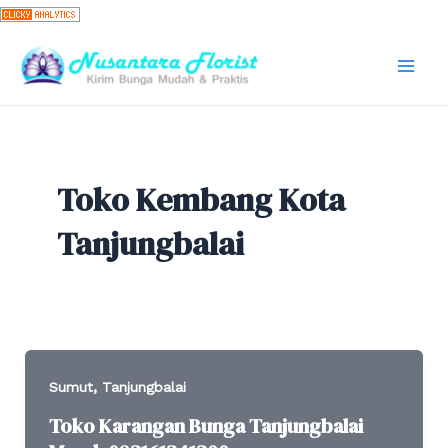
Skip
to
content
Mai
Men
Toko Kembang Kota
Tanjungbalai
,
Sumut
Tanjungbalai
Toko Karangan Bunga Tanjungbalai